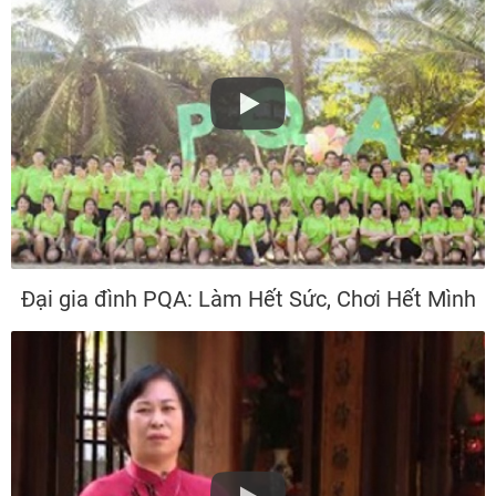
Đại gia đình PQA: Làm Hết Sức, Chơi Hết Mình