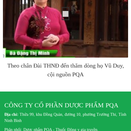
Theo chân Đài THNĐ đến thăm dòng họ Vũ Duy,
cội nguồn PQA
CÔNG TY CỔ PHẦN DƯỢC PHẨM PQA
Địa chỉ:
Thửa 99, khu Đồng Quàn, đường 10, phường Trường Thi, Tỉnh
Ninh Bình
Phân phối: Dược phẩm PQA - Thuốc Đông y gia truyền.